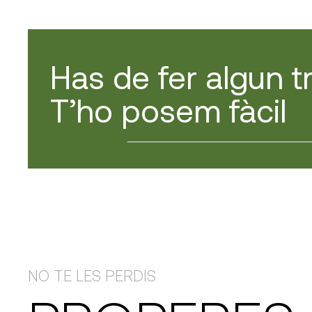
Has de fer algun t
T’ho posem fàcil
NO TE LES PERDIS