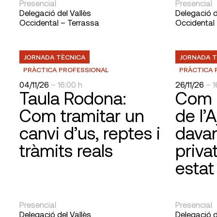
Presencial
Presencial
Delegació del Vallès
Delegació d
Occidental – Terrassa
Occidental
JORNADA TÈCNICA
JORNADA T
PRÀCTICA PROFESSIONAL
PRÀCTICA 
04/11/26
– 16:00 h
26/11/26
– 1
Taula Rodona:
Com 
Com tramitar un
de l’
canvi d’us, reptes i
davan
tràmits reals
priva
estat
Presencial
Presencial
Delegació del Vallès
Delegació d