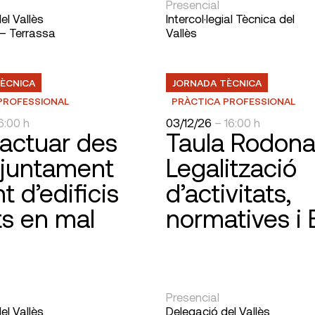
Presencial
el Vallès
Intercol·legial Tècnica del
 – Terrassa
Vallès
ÈCNICA
JORNADA TÈCNICA
PROFESSIONAL
PRÀCTICA PROFESSIONAL
6:00 h
03/12/26
– 16:00 h
actuar des
Taula Rodona
Ajuntament
Legalització
t d’edificis
d’activitats,
ts en mal
normatives i
Presencial
el Vallès
Delegació del Vallès