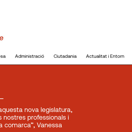
esa
Administració
Ciutadania
Actualitat i Entorn
L
 aquesta nova legislatura,
s nostres professionals i
 la comarca”, Vanessa