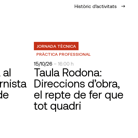
Històric d’activitats
JORNADA TÈCNICA
PRÀCTICA PROFESSIONAL
15/10/26
– 16:00 h
 al
Taula Rodona:
rnista
Direccions d’obra,
de
el repte de fer que
tot quadri