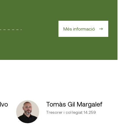
Més informació
lvo
Tomàs Gil Margalef
Tresorer i col·legiat 14.259