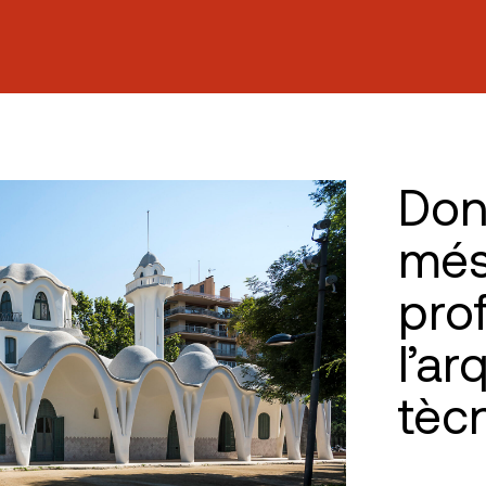
Don
més
pro
l’ar
tèc