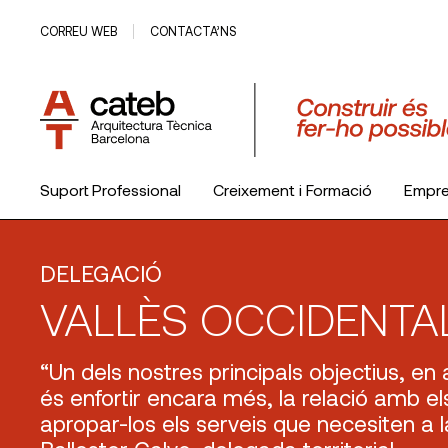
CORREU WEB
CONTACTA’NS
Suport Professional
Creixement i Formació
Empr
El Col·legi
DELEGACIÓ
VALLÈS OCCIDENTA
“Un dels nostres principals objectius, en
és enfortir encara més, la relació amb el
apropar-los els serveis que necesiten a