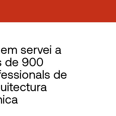
em servei a
 de 900
fessionals de
quitectura
nica