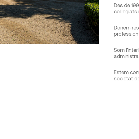
Des de 199
col·legiats
Donem resp
profession
Som l’inter
administra
Estem com
societat d