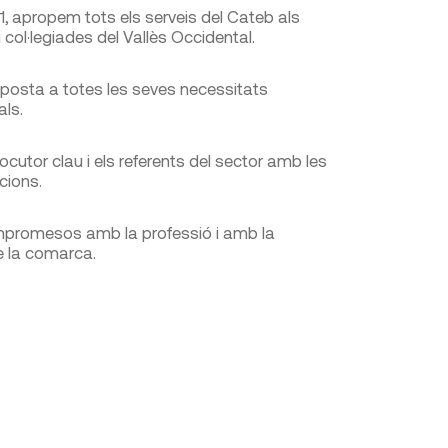
1, apropem tots els serveis del Cateb als
 i col·legiades del Vallès Occidental.
osta a totes les seves necessitats
als.
locutor clau i els referents del sector amb les
cions.
promesos amb la professió i amb la
e la comarca.