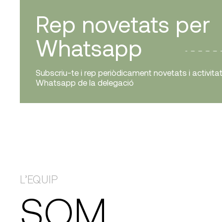
Rep novetats per
Whatsapp
Subscriu-te i rep periòdicament novetats i activita
Whatsapp de la delegació
L’EQUIP
SOM