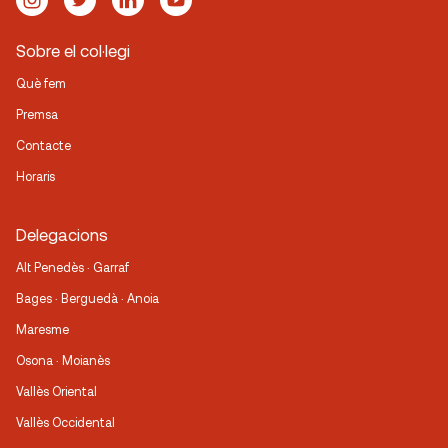
Sobre el col·legi
Què fem
Premsa
Contacte
Horaris
Delegacions
Alt Penedès · Garraf
Bages · Berguedà · Anoia
Maresme
Osona · Moianès
Vallès Oriental
Vallès Occidental