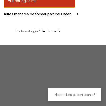
Vull col·legiar-me
Altres maneres de formar part del Cateb
Ja ets col·legiat?
Inicia sessió
Necessites suport tècnic?