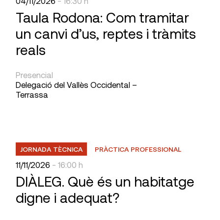
04/11/2026
- 16:30 h
Taula Rodona: Com tramitar
un canvi d’us, reptes i tràmits
reals
Presencial
Delegació del Vallès Occidental –
Terrassa
JORNADA TÈCNICA
PRÀCTICA PROFESSIONAL
11/11/2026
- 16:00 h
DIÀLEG. Què és un habitatge
digne i adequat?