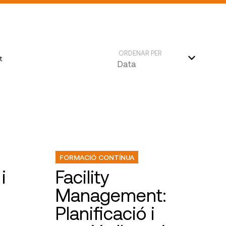
ORDENAR PER
t
FORMACIÓ CONTÍNUA
i
Facility
Management:
Planificació i