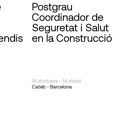
e
Postgrau
Coordinador de
Seguretat i Salut
endis
en la Construcció
14 d’octubre - 14 d’abril
Cateb - Barcelona