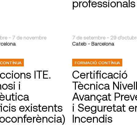
professionals
bre - 7 de novembre
7 de setembre - 29 d’octubr
rcelona
Cateb - Barcelona
 CONTÍNUA
FORMACIÓ CONTÍNUA
ccions ITE.
Certificació
osi i
Tècnica Nivel
èutica
Avançat Prev
ficis existents
i Seguretat e
oconferència)
Incendis