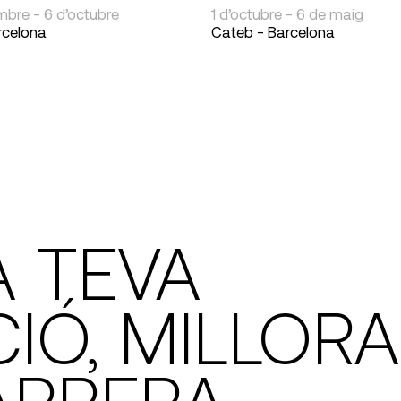
mbre - 6 d’octubre
1 d’octubre - 6 de maig
rcelona
Cateb - Barcelona
A TEVA
IÓ, MILLORA
ARRERA