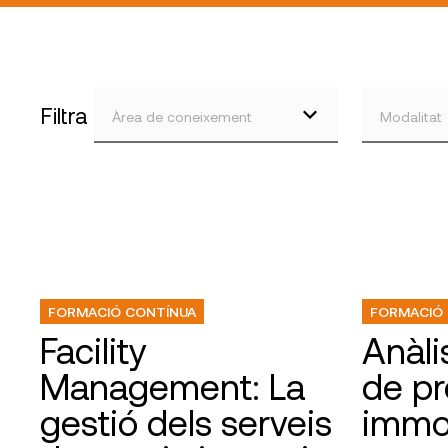
Filtra
Àrea de coneixement
Modalitat
FORMACIÓ CONTÍNUA
FORMACIÓ
Facility
Anàlis
Management: La
de p
gestió dels serveis
immob