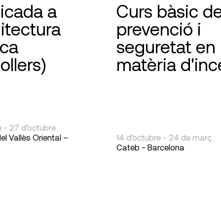
licada a
Curs bàsic d
uitectura
prevenció i
ica
seguretat en
ollers)
matèria d'inc
e - 27 d’octubre
el Vallès Oriental –
14 d’octubre - 24 de març
Cateb - Barcelona