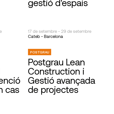
gestió d'espais
e
17 de setembre - 29 de setembre
Cateb - Barcelona
POSTGRAU
Postgrau Lean
l
Construction i
enció
Gestió avançada
n cas
de projectes