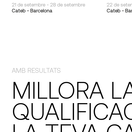
21 de setembre - 28 de setembre
22 de sete
Cateb - Barcelona
Cateb - Ba
AMB RESULTATS
MILLORA L
QUALIFICAC
LA TEVA C