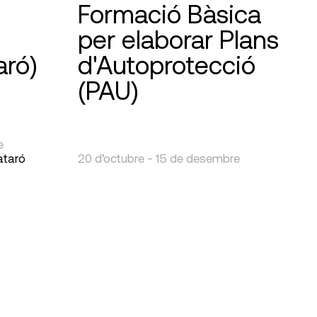
Formació Bàsica
per elaborar Plans
aró)
d'Autoprotecció
(PAU)
e
ataró
20 d’octubre - 15 de desembre