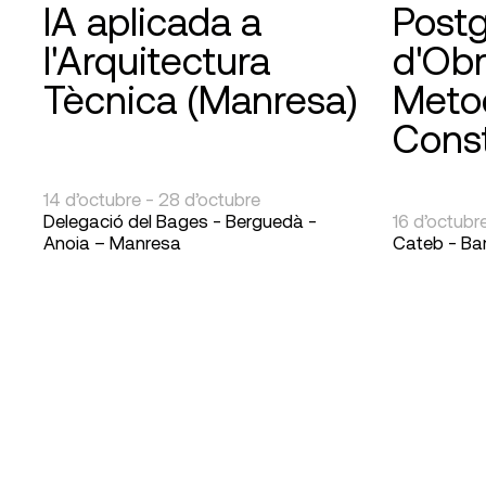
IA aplicada a
Post
l'Arquitectura
d'Obr
Tècnica (Manresa)
Meto
Const
14 d’octubre - 28 d’octubre
Delegació del Bages - Berguedà -
16 d’octubr
Anoia – Manresa
Cateb - Ba