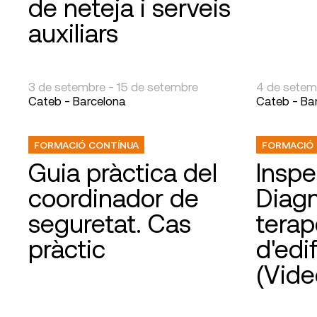
de neteja i serveis
auxiliars
3 de setembre - 15 de setembre
4 de setem
Cateb - Barcelona
Cateb - Ba
FORMACIÓ CONTÍNUA
FORMACIÓ
Guia pràctica del
Inspe
coordinador de
Diagn
seguretat. Cas
terap
pràctic
d'edi
(Vide