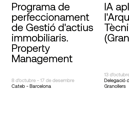
Programa de
IA ap
perfeccionament
l'Arq
de Gestió d'actius
Tècn
immobiliaris.
(Gran
Property
Management
13 d’octubr
8 d’octubre - 17 de desembre
Delegació d
Cateb - Barcelona
Granollers