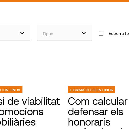
Esborra to
Tipus
 CONTÍNUA
FORMACIÓ CONTÍNUA
i de viabilitat
Com calcular 
romocions
defensar els
iliàries
honoraris