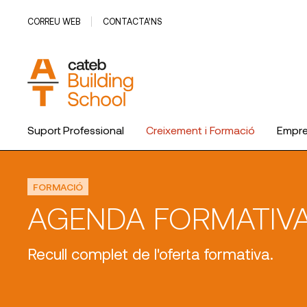
CORREU WEB
CONTACTA’NS
Suport Professional
Creixement i Formació
Empr
El Col·legi
FORMACIÓ
AGENDA FORMATIV
Recull complet de l'oferta formativa.