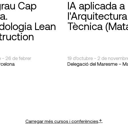
grau Cap
IA aplicada a
a.
l'Arquitectura
dologia Lean
Tècnica (Mat
ruction
e - 26 de febrer
19 d’octubre - 2 de novembr
rcelona
Delegació del Maresme – M
Carregar més cursos i conferències