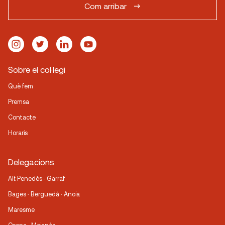
Com arribar
Sobre el col·legi
Què fem
Premsa
Contacte
Horaris
Delegacions
Alt Penedès · Garraf
Bages · Berguedà · Anoia
Maresme