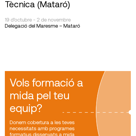
Tècnica (Mataró)
19 d’octubre - 2 de novembre
Delegació del Maresme – Mataró
Vols formació a
mida pel teu
equip?
Donem cobertura a les teves
necessitats amb programes
formatius dissenyats a mida