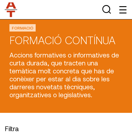
FORMACIÓ
FORMACIÓ CONTÍNUA
Accions formatives o informatives de
curta durada, que tracten una
temàtica molt concreta que has de
conèixer per estar al dia sobre les
darreres novetats tècniques,
organitzatives o legislatives.
Filtra