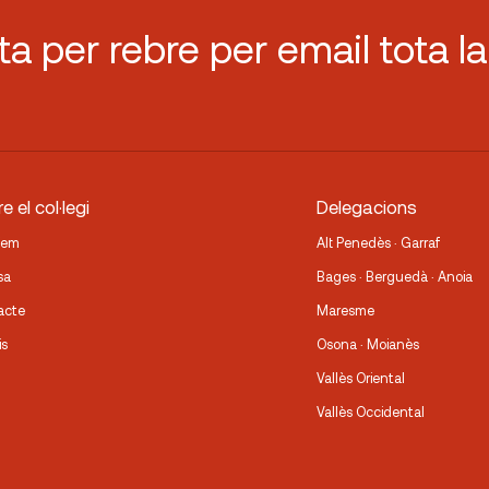
sta per rebre per email tota la
e el col·legi
Delegacions
fem
Alt Penedès · Garraf
sa
Bages · Berguedà · Anoia
acte
Maresme
is
Osona · Moianès
Vallès Oriental
Vallès Occidental