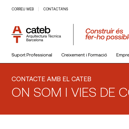
CORREU WEB
CONTACTA’NS
Suport Professional
Creixement i Formació
Empr
El Col·legi
CONTACTE AMB EL CATEB
ON SOM I VIES DE 