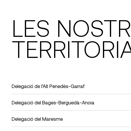
LES NOSTR
TERRITORI
Delegació de l’Alt Penedès-Garraf
Carrer de Cal Bolet, 4
Delegació del Bages-Berguedà-Anoia
Vilafranca del Penedès
Telèfon: 93 819 93 79
Plana de l’Om, 6
Delegació del Maresme
Manresa
Més informació
Telèfon: 93 872 97 99
Plaça Xammar, 2