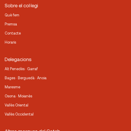
Sobre el col·legi
Què fem
Premsa
Contacte
Horaris
Delegacions
Alt Penedès · Garraf
Bages · Berguedà · Anoia
Maresme
Osona · Moianès
Vallès Oriental
Vallès Occidental