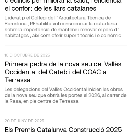
d’edificis per millorar la salut, l’eficiència i
el confort de les llars catalanes
L iderat p el Col·legi de l ’ Arquitectura Tècnica de
Barcelona , REhabilita vol conscienciar la ciutadania
sobre la importància de mantenir i renovar el parc d ’
habitatges , així com oferir supor t tècnic i e co nòmic
10 D’OCTUBRE DE 2025
Primera pedra de la nova seu del Vallès
Occidental del Cateb i del COAC a
Terrassa
Les delegacions del Vallès Occidental inicien les obres
de la nova seu que obrirà les portes el 2026, al carrer de
la Rasa, en ple centre de Terrassa.
20 DE JUNY DE 2025
Els Premis Catalunya Construcció 2025