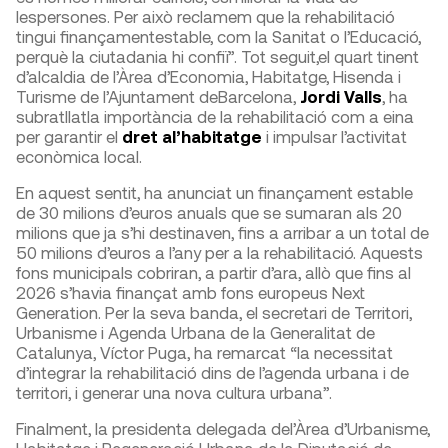
lespersones. Per això reclamem que la rehabilitació
tingui finançamentestable, com la Sanitat o l’Educació,
perquè la ciutadania hi confiï”. Tot seguit,el quart tinent
d’alcaldia de l’Àrea d’Economia, Habitatge, Hisenda i
Turisme de l’Ajuntament deBarcelona,
Jordi Valls
, ha
subratllatla importància de la rehabilitació com a eina
per garantir el
dret al’habitatge
i impulsar l’activitat
econòmica local.
En aquest sentit, ha anunciat un finançament estable
de 30 milions d’euros anuals que se sumaran als 20
milions que ja s’hi destinaven, fins a arribar a un total de
50 milions d’euros a l’any per a la rehabilitació. Aquests
fons municipals cobriran, a partir d’ara, allò que fins al
2026 s’havia finançat amb fons europeus Next
Generation. Per la seva banda, el secretari de Territori,
Urbanisme i Agenda Urbana de la Generalitat de
Catalunya, Víctor Puga, ha remarcat “la necessitat
d’integrar la rehabilitació dins de l’agenda urbana i de
territori, i generar una nova cultura urbana”.
Finalment, la presidenta delegada del’Àrea d’Urbanisme,