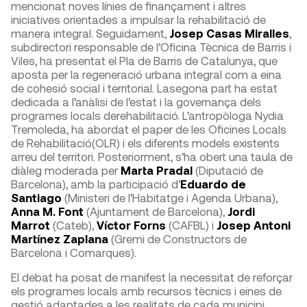
mencionat noves línies de finançament i altres
iniciatives orientades a impulsar la rehabilitació de
manera integral. Seguidament,
Josep Casas Miralles
,
subdirectori responsable de l’Oficina Tècnica de Barris i
Viles, ha presentat el Pla de Barris de Catalunya, que
aposta per la regeneració urbana integral com a eina
de cohesió social i territorial. Lasegona part ha estat
dedicada a l’anàlisi de l’estat i la governança dels
programes locals derehabilitació. L’antropòloga Nydia
Tremoleda, ha abordat el paper de les Oficines Locals
de Rehabilitació(OLR) i els diferents models existents
arreu del territori. Posteriorment, s’ha obert una taula de
diàleg moderada per
Marta Pradal
(Diputació de
Barcelona), amb la participació d’
Eduardo de
Santiago
(Ministeri de l’Habitatge i Agenda Urbana),
Anna M. Font
(Ajuntament de Barcelona),
Jordi
Marrot
(Cateb),
Víctor Forns
(CAFBL) i
Josep Antoni
Martínez Zaplana
(Gremi de Constructors de
Barcelona i Comarques).
El debat ha posat de manifest la necessitat de reforçar
els programes locals amb recursos tècnics i eines de
gestió adaptades a les realitats de cada municipi.