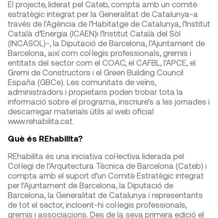
El projecte, liderat pel Cateb, compta amb un comitè
estratègic integrat per la Generalitat de Catalunya-a
través de l’Agència de l’Habitatge de Catalunya, l’Institut
Català d’Energia (ICAEN)i l’Institut Català del Sòl
(INCASOL)-, la Diputació de Barcelona, l’Ajuntament de
Barcelona, així com col·legis professionals, gremis i
entitats del sector com el COAC, el CAFBL, l’APCE, el
Gremi de Constructors i el Green Building Council
España (GBCe). Les comunitats de veïns,
administradors i propietaris poden trobar tota la
informació sobre el programa, inscriure’s a les jornades i
descarregar materials útils al web oficial
www.rehabilita.cat.
Què és REhabilita?
REhabilita és una iniciativa col·lectiva liderada pel
Col·legi de l’Arquitectura Tècnica de Barcelona (Cateb) i
compta amb el suport d’un Comitè Estratègic integrat
per l’Ajuntament de Barcelona, la Diputació de
Barcelona, la Generalitat de Catalunya i representants
de tot el sector, incloent-hi col·legis professionals,
gremis i associacions. Des de la seva primera edició el