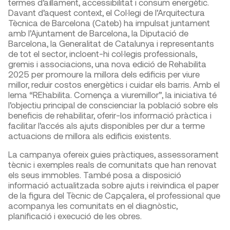
termes d’aïllament, accessibilitat i consum energètic.
Davant d’aquest context, el Col·legi de l’Arquitectura
Tècnica de Barcelona (Cateb) ha impulsat juntament
amb l’Ajuntament de Barcelona, la Diputació de
Barcelona, la Generalitat de Catalunya i representants
de tot el sector, incloent-hi col·legis professionals,
gremis i associacions, una nova edició de Rehabilita
2025 per promoure la millora dels edificis per viure
millor, reduir costos energètics i cuidar els barris. Amb el
lema “REhabilita. Comença a viuremillor”, la iniciativa té
l’objectiu principal de conscienciar la població sobre els
beneficis de rehabilitar, oferir-los informació pràctica i
facilitar l’accés als ajuts disponibles per dur a terme
actuacions de millora als edificis existents.
La campanya ofereix guies pràctiques, assessorament
tècnic i exemples reals de comunitats que han renovat
els seus immobles. També posa a disposició
informació actualitzada sobre ajuts i reivindica el paper
de la figura del Tècnic de Capçalera, el professional que
acompanya les comunitats en el diagnòstic,
planificació i execució de les obres.