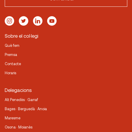
Sobre el col·legi
Què fem
Premsa
Contacte
Horaris
Delegacions
Alt Penedès · Garraf
Bages · Berguedà · Anoia
Maresme
Osona · Moianès