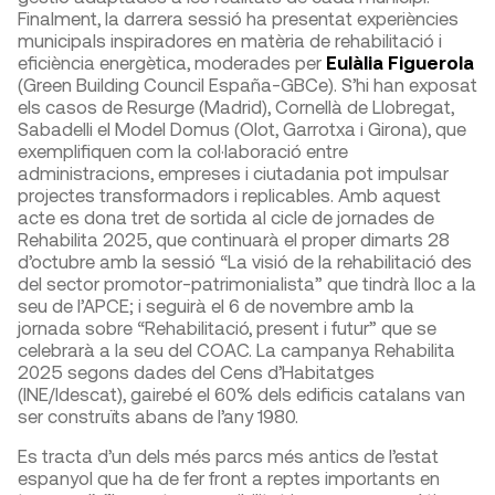
Finalment, la darrera sessió ha presentat experiències
municipals inspiradores en matèria de rehabilitació i
eficiència energètica, moderades per
Eulàlia Figuerola
(Green Building Council España-GBCe). S’hi han exposat
els casos de Resurge (Madrid), Cornellà de Llobregat,
Sabadelli el Model Domus (Olot, Garrotxa i Girona), que
exemplifiquen com la col·laboració entre
administracions, empreses i ciutadania pot impulsar
projectes transformadors i replicables. Amb aquest
acte es dona tret de sortida al cicle de jornades de
Rehabilita 2025, que continuarà el proper dimarts 28
d’octubre amb la sessió “La visió de la rehabilitació des
del sector promotor-patrimonialista” que tindrà lloc a la
seu de l’APCE; i seguirà el 6 de novembre amb la
jornada sobre “Rehabilitació, present i futur” que se
celebrarà a la seu del COAC. La campanya Rehabilita
2025 segons dades del Cens d’Habitatges
(INE/Idescat), gairebé el 60% dels edificis catalans van
ser construïts abans de l’any 1980.
Es tracta d’un dels més parcs més antics de l’estat
espanyol que ha de fer front a reptes importants en