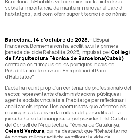
Barcelona , REhabilita vol conscienciar la ciutadania
sobre la importància de mantenir i renovar el parc d ’
habitatges , així com oferir supor t tècnic i e co nòmic
Barcelona, 14 d’octubre de 2025,
– L’Espai
Francesca Bonnemaison ha acollit avui la primera
jornada del cicle Rehabilita 2025, impulsat pel
Col·legi
de l’Arquitectura Tècnica de Barcelona(Cateb)
,
centrada en “L’impuls de les polítiques locals de
Rehabilitació i Renovació Energèticadel Parc
d’Habitatge”.
L’acte ha reunit prop d’un centenar de professionals del
sector, representants d’administracions públiques i
agents socials vinculats a l’habitatge per reflexionar i
analitzar els reptes i les oportunitats que afronten els
municipis catalans en la millora del parcedificat. La
jornada ha estat inaugurada pel president del Cateb i
del Consell de l’Arquitectura Tècnica de Catalunya,
Celestí Ventura
, qui ha destacat que “Rehabilitar no
és només millorar edificis, ésmillorar la vida de