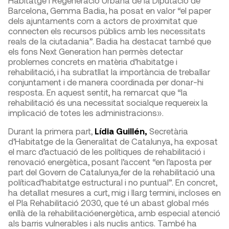
Habitatge i Regeneració Urbana de la Diputació de
Barcelona, Gemma Badia, ha posat en valor “el paper
dels ajuntaments com a actors de proximitat que
connecten els recursos públics amb les necessitats
reals de la ciutadania”. Badia ha destacat també que
els fons Next Generation han permès detectar
problemes concrets en matèria d’habitatge i
rehabilitació, i ha subratllat la importància de treballar
conjuntament i de manera coordinada per donar-hi
resposta. En aquest sentit, ha remarcat que “la
rehabilitació és una necessitat socialque requereix la
implicació de totes les administracions».
Durant la primera part,
Lídia Guillén,
Secretària
d’Habitatge de la Generalitat de Catalunya, ha exposat
el marc d’actuació de les polítiques de rehabilitació i
renovació energètica, posant l’accent “en l’aposta per
part del Govern de Catalunya,fer de la rehabilitació una
políticad’habitatge estructural i no puntual”. En concret,
ha detallat mesures a curt, mig i llarg termini, incloses en
el Pla Rehabilitació 2030, que té un abast global més
enllà de la rehabilitacióenergètica, amb especial atenció
als barris vulnerables i als nuclis antics. També ha