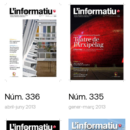
Núm. 336
Núm. 335
abril-juny 2013
gener-març 2013