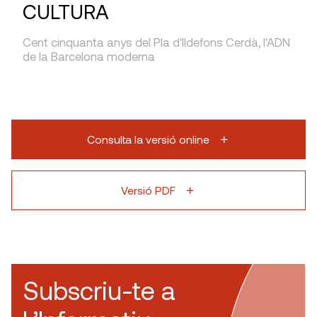
CULTURA
Cent cinquanta anys del Pla d'Ildefons Cerdà, l'ADN
de la Barcelona moderna
Consulta la versió online
Versió PDF
Subscriu-te a