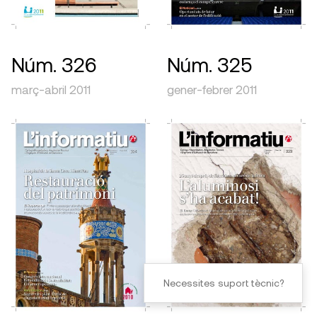
Núm. 326
Núm. 325
març-abril 2011
gener-febrer 2011
Necessites suport tècnic?