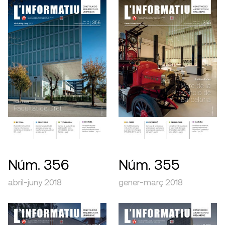
Núm. 356
Núm. 355
abril-juny 2018
gener-març 2018