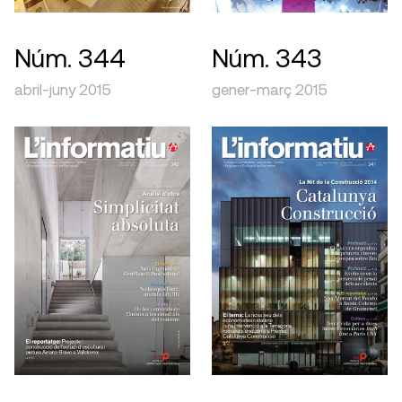
Núm. 344
Núm. 343
abril-juny 2015
gener-març 2015