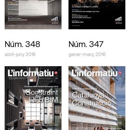
Núm. 348
Núm. 347
abril-juny 2016
gener-març 2016