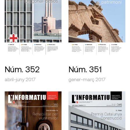
Núm. 352
Núm. 351
abril-juny 2017
gener-març 2017