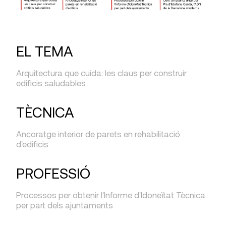
EL TEMA
Arquitectura que cuida: les claus per construir
edificis saludables
TÈCNICA
Ancoratge interior de parets en rehabilitació
d'edificis
PROFESSIÓ
Processos per obtenir l'Informe d'Idoneïtat Tècnica
per part dels ajuntaments