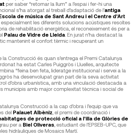
tat
per saber “retornar la llum” a l’espai i fer-hi una
uncional s’ha atorgat al treball d’adaptació de l’
antiga
l’Escola de música de Sant Andreu i el Centre d’Art
rat especialment les diferents solucions acústiques resoltes
goria de rehabilitació energètica, el reconeixement és per a
el
Palau de Vidre de Lleida
. En jurat n’ha destacat la
ic mantenint el confort tèrmic i recuperant un
la Construcció és quan s’entrega el Premi Catalunya
rdonat ha estat Carles Puiggròs i Lluelles, arquitecte
ina “feina ben feta, lideratge institucional i servei a la
iggròs ha desenvolupat gran part de la seva activitat
ontrol d’obra urbanística, amb una vinculació destacada a
els municipis amb major complexitat tècnica i social de
atalunya Construcció a la cap d’obra i l’equip que va
es del
Palauet Albèniz
, el premi de coordinació i
abitatges de protecció oficial a l’illa de Glòries de
 grau per a
Biel Oliveras
, estudiant de l’EPSEB-UPC, que
oles hidràuliques de Mosaics Martí.