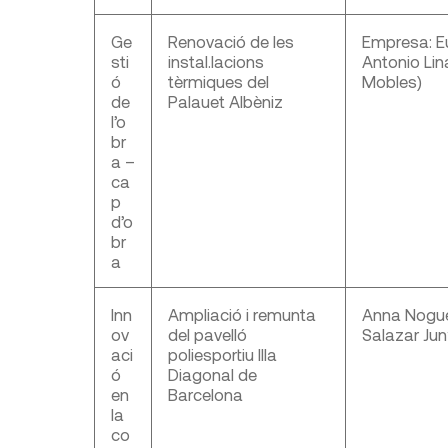
Ge
Renovació de les
Empresa: Eu
sti
instal.lacions
Antonio Lina
ó
tèrmiques del
Mobles)
de
Palauet Albèniz
l’o
br
a –
ca
p
d’o
br
a
Inn
Ampliació i remunta
Anna Noguer
ov
del pavelló
Salazar Jun
aci
poliesportiu Illa
ó
Diagonal de
en
Barcelona
la
co