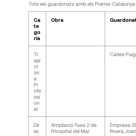
Tots els guardonats amb els Premis Catalunya
Ca
Obra
Guardona
te
go
ria
Tr
Carles Puigg
aje
ct
òri
a
Pr
ofe
ssi
on
al
Dir
Ampliació Fase 2 de
Empresa: E
ec
l’Hospital del Mar
Rivera, Joa