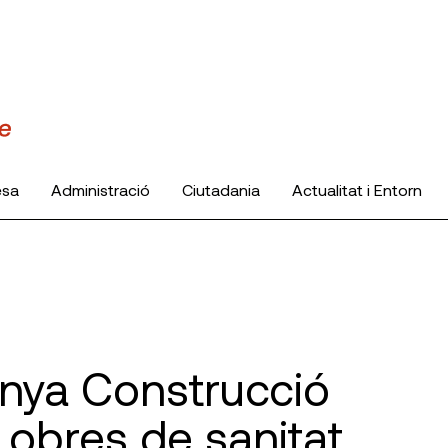
esa
Administració
Ciutadania
Actualitat i Entorn
unya Construcció
obres de sanitat,