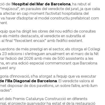
ió de l’
Hospital del Mar de Barcelona
, ha rebut el
ajúscul”, en paraules del veredicte del jurat, ja que calia
a afectar en cap moment l’activitat hospitalària del
es va haver d’adoptar el model constructiu prefabricat com
ment.
uip que ha dirigit les obres del nou edifici de consultes
re els mèrits destacats, el veredicte en subratlla el
final “l’excel.lent encaix” amb l’edifici existent.
rdons de més prestigi en el sector, els otorga el Col.legi
 23 edicions i s’entreguen anualment en el marc de la Nit
brar l’edició del 2026 amb més de 500 assistents a les
ona, en una edició especial commemorant que Barcelona
quest any.
oria d’innovació, s’ha atorgat a l’equip que va executar
de l’Illa Diagonal de Barcelona
. El veredicte valora el
met disposar de dos pavellons, un sobre l’altre, amb llum
vades”.
art dels Premis Catalunya Construcció en diferents
onial, el projecte guanyador ha estat el de la restauració