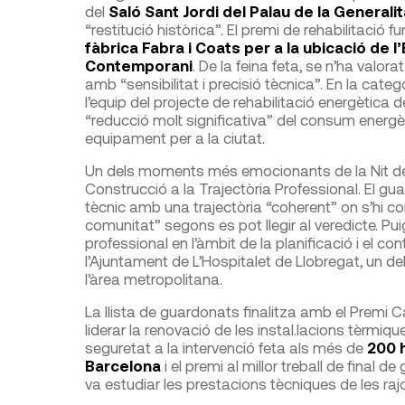
del
Saló Sant Jordi del Palau de la Generali
“restitució històrica”. El premi de rehabilitació f
fàbrica Fabra i Coats per a la ubicació de 
Contemporani
. De la feina feta, se n’ha valo
amb “sensibilitat i precisió tècnica”. En la cate
l’equip del projecte de rehabilitació energètica d
“reducció molt significativa” del consum energèt
equipament per a la ciutat.
Un dels moments més emocionants de la Nit de 
Construcció a la Trajectòria Professional. El gua
tècnic amb una trajectòria “coherent” on s’hi comb
comunitat” segons es pot llegir al veredicte. Pu
professional en l’àmbit de la planificació i el c
l’Ajuntament de L’Hospitalet de Llobregat, un d
l’àrea metropolitana.
La llista de guardonats finalitza amb el Premi C
liderar la renovació de les instal.lacions tèrmiqu
seguretat a la intervenció feta als més de
200 h
Barcelona
i el premi al millor treball de final de
va estudiar les prestacions tècniques de les raj