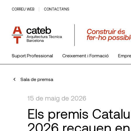
CORREU WEB
CONTACTA’NS
Suport Professional
Creixement i Formació
Empr
El Col·legi
Sala de premsa
15 de maig de 2026
Els premis Catal
2026 recauen en 