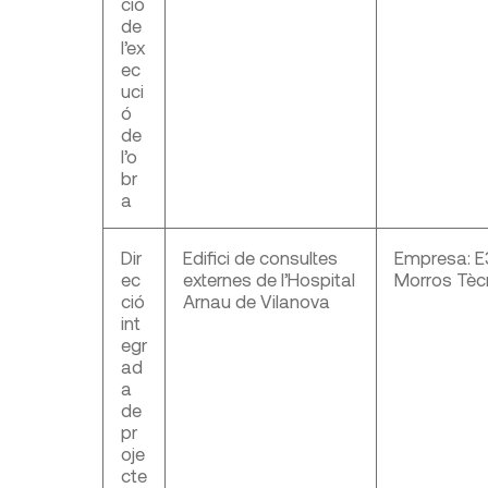
ció
de
l’ex
ec
uci
ó
de
l’o
br
a
Dir
Edifici de consultes
Empresa: E
ec
externes de l’Hospital
Morros Tècn
ció
Arnau de Vilanova
int
egr
ad
a
de
pr
oje
cte