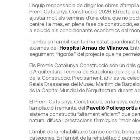
L’equip responsable de dirigir les obres d’ampliac
Premi Catalunya Construcció 2026. El repte era “m
ajustar molt els terminis d’una obra que no podi
centre. I a més, en plena fase de construcció, 
a solució als condicionants econòmics del mo
També en l’àmbit sanitari ha estat guardonat l’eq
externes de l’
Hospital Arnau de Vilanova
. Ent
seguiment “rigorós” del projecte que ha permès al 
Els Premis Catalunya Construcció són un dels gua
d’Arquitectura Tècnica de Barcelona des de ja fa
de la Construcció. Precisament, ahir es va cele
Reials Drassanes del Museu Marítim de Barcel
és la Capital Mundial de l’Arquitectura durant a
El Premi Catalunya Construcció, en la seva categ
l’ampliació i remunta del
Pavelló Poliesportiu 
sistema constructiu “altament eficient” que per
natural difusa i prestacions tèrmiques “molt ele
L’àmbit de la rehabilitació també centra bona p
categories. En l’àmbit de la rehabilitació patrim