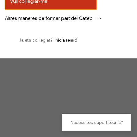
Vull col·legiar-me
Altres maneres de formar part del Cateb
Ja ets col·legiat?
Inicia sessió
Necessites suport tècnic?