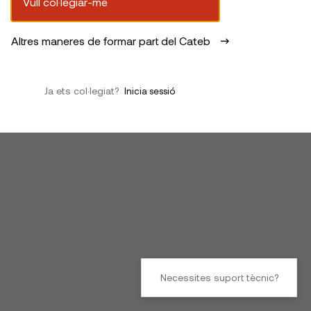
Vull col·legiar-me
Altres maneres de formar part del Cateb
Ja ets col·legiat?
Inicia sessió
Necessites suport tècnic?