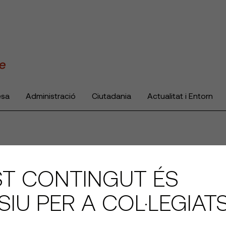
esa
Administració
Ciutadania
Actualitat i Entorn
T CONTINGUT ÉS
SIU PER A COL·LEGIAT