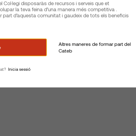
 Col·legi disposaràs de recursos i serveis que et
lupar la teva feina d’una manera més competitiva .
part d’aquesta comunitat i gaudeix de tots els beneficis
Altres maneres de formar part del
e
Cateb
iat?
Inicia sessió