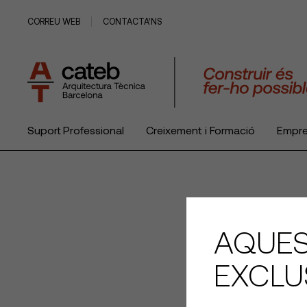
CORREU WEB
CONTACTA’NS
Suport Professional
Creixement i Formació
Empr
El Col·legi
AQUES
EXCLU