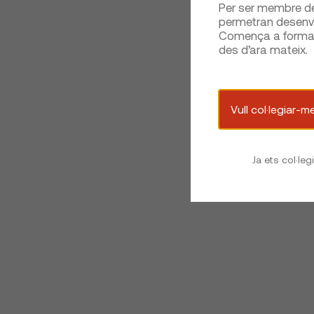
Per ser membre del
permetran desenvo
Comença a formar 
des d’ara mateix.
Vull col·legiar-m
Ja ets col·leg