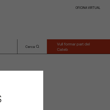
OFICINA VIRTUAL
Vull formar part del
Cerca
Cateb
S