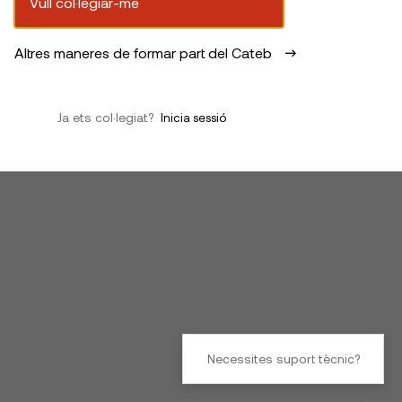
Vull col·legiar-me
Altres maneres de formar part del Cateb
Ja ets col·legiat?
Inicia sessió
Necessites suport tècnic?