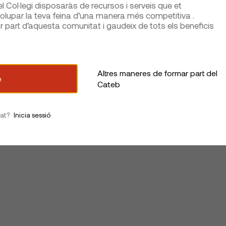
 Col·legi disposaràs de recursos i serveis que et
lupar la teva feina d’una manera més competitiva .
part d’aquesta comunitat i gaudeix de tots els beneficis
Altres maneres de formar part del
e
Cateb
iat?
Inicia sessió