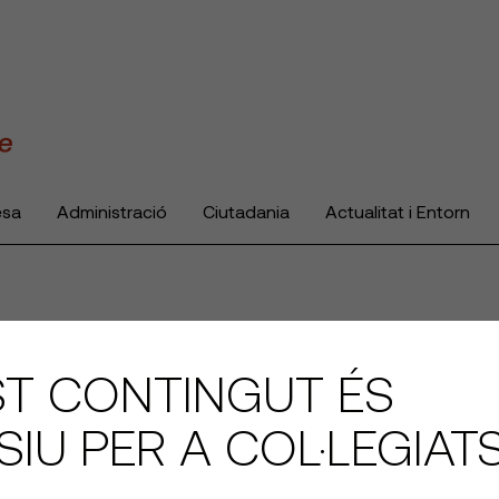
esa
Administració
Ciutadania
Actualitat i Entorn
T CONTINGUT ÉS
SIU PER A COL·LEGIAT