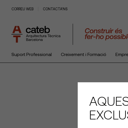
CORREU WEB
CONTACTA’NS
Suport Professional
Creixement i Formació
Empr
El Col·legi
AQUES
EXCLU