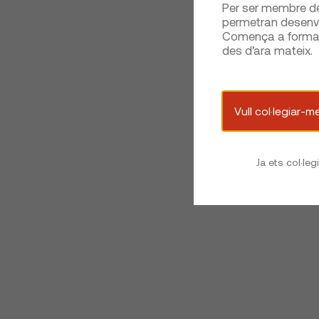
Per ser membre del
permetran desenvo
Comença a formar 
des d’ara mateix.
Vull col·legiar-m
Ja ets col·leg