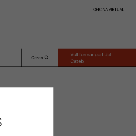
OFICINA VIRTUAL
Vull formar part del
Cerca
Cateb
S