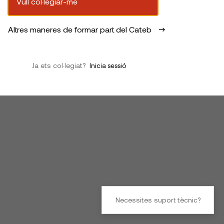
Vull col·legiar-me
Altres maneres de formar part del Cateb
Ja ets col·legiat?
Inicia sessió
Necessites suport tècnic?