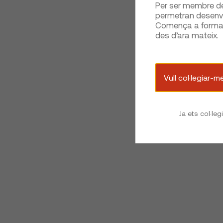
Per ser membre del
permetran desenvo
Comença a formar 
des d’ara mateix.
Vull col·legiar-m
Ja ets col·leg