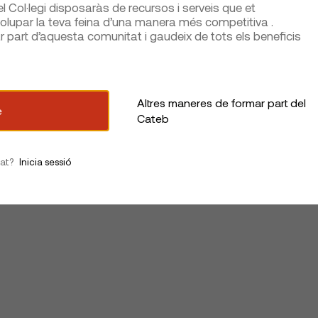
 Col·legi disposaràs de recursos i serveis que et
lupar la teva feina d’una manera més competitiva .
part d’aquesta comunitat i gaudeix de tots els beneficis
Altres maneres de formar part del
e
Cateb
iat?
Inicia sessió