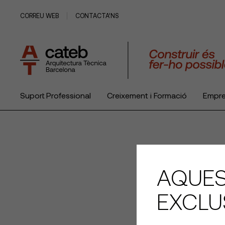
CORREU WEB
CONTACTA’NS
Suport Professional
Creixement i Formació
Empr
El Col·legi
AQUES
EXCLU