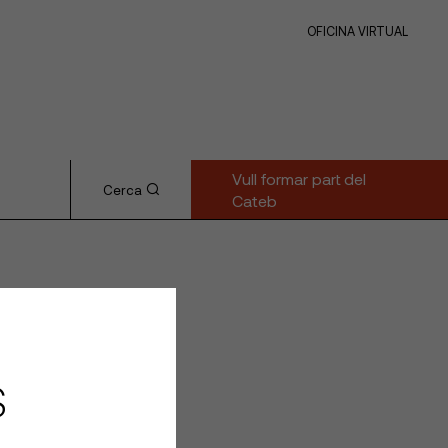
OFICINA VIRTUAL
Vull formar part del
Cerca
Cateb
S