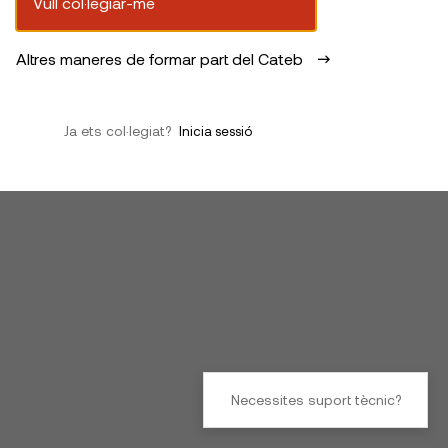
Vull col·legiar-me
Altres maneres de formar part del Cateb
Ja ets col·legiat?
Inicia sessió
Necessites suport tècnic?