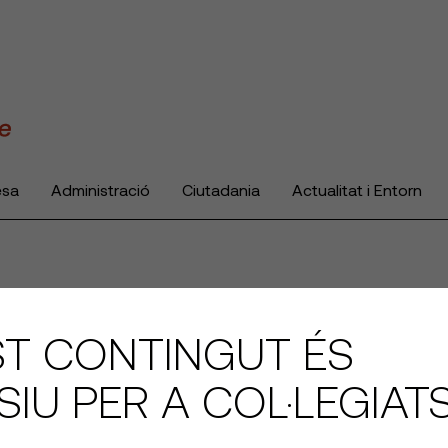
esa
Administració
Ciutadania
Actualitat i Entorn
T CONTINGUT ÉS
SIU PER A COL·LEGIAT