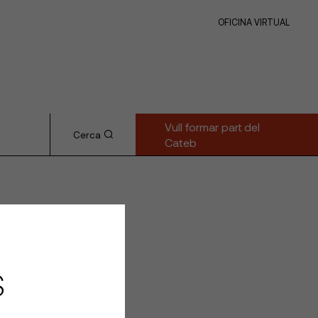
OFICINA VIRTUAL
Vull formar part del
Cerca
Cateb
S