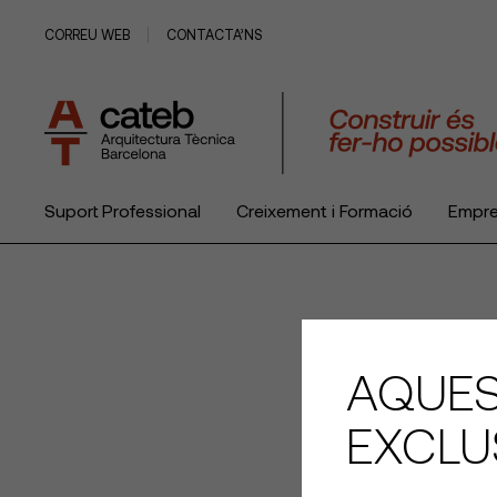
CORREU WEB
CONTACTA’NS
Suport Professional
Creixement i Formació
Empr
El Col·legi
AQUES
EXCLU