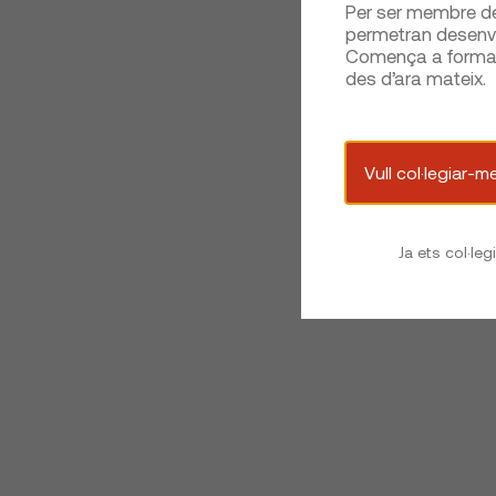
Per ser membre del
permetran desenvo
Comença a formar 
des d’ara mateix.
Vull col·legiar-m
Ja ets col·leg