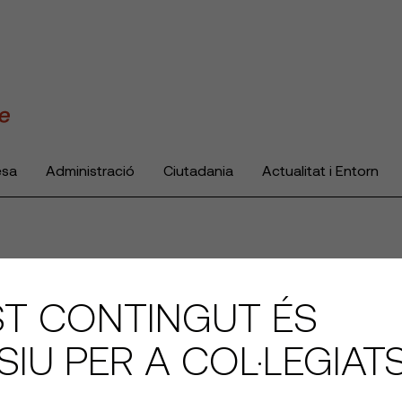
esa
Administració
Ciutadania
Actualitat i Entorn
T CONTINGUT ÉS
SIU PER A COL·LEGIAT