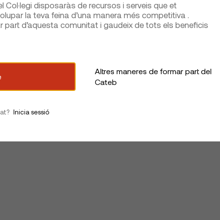
 Col·legi disposaràs de recursos i serveis que et
lupar la teva feina d’una manera més competitiva .
part d’aquesta comunitat i gaudeix de tots els beneficis
Altres maneres de formar part del
e
Cateb
iat?
Inicia sessió