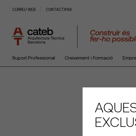
CORREU WEB
CONTACTA’NS
Suport Professional
Creixement i Formació
Empr
El Col·legi
AQUES
EXCLU