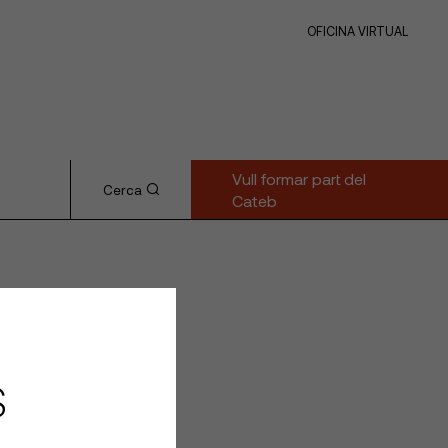
OFICINA VIRTUAL
Vull formar part del
Cerca
Cateb
S