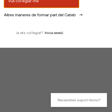
Vull col·legiar-me
Altres maneres de formar part del Cateb
Ja ets col·legiat?
Inicia sessió
Necessites suport tècnic?