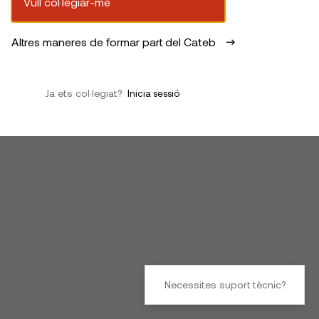
Vull col·legiar-me
Altres maneres de formar part del Cateb
Ja ets col·legiat?
Inicia sessió
Necessites suport tècnic?