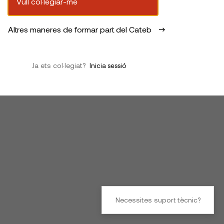
Vull col·legiar-me
Altres maneres de formar part del Cateb
Ja ets col·legiat?
Inicia sessió
Necessites suport tècnic?