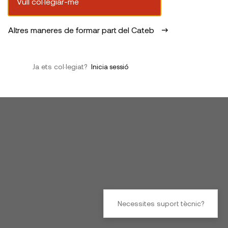
Vull col·legiar-me
Altres maneres de formar part del Cateb
Ja ets col·legiat?
Inicia sessió
Necessites suport tècnic?