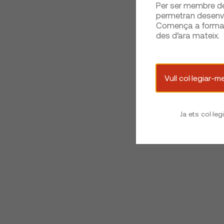
Per ser membre del
permetran desenvo
Comença a formar 
des d’ara mateix.
Vull col·legiar-m
Ja ets col·leg