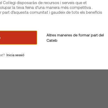
 Col·legi disposaràs de recursos i serveis que et
lupar la teva feina d’una manera més competitiva .
part d’aquesta comunitat i gaudeix de tots els beneficis
Altres maneres de formar part del
e
Cateb
iat?
Inicia sessió