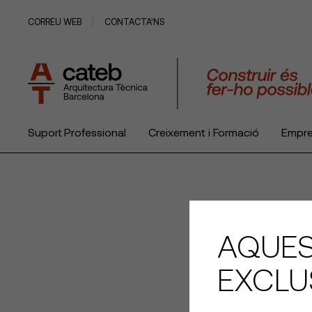
CORREU WEB
CONTACTA’NS
Suport Professional
Creixement i Formació
Empr
El Col·legi
AQUES
EXCLU