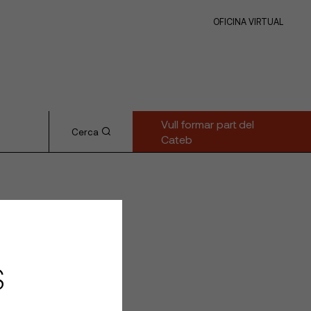
OFICINA VIRTUAL
Vull formar part del
Cerca
Cateb
S