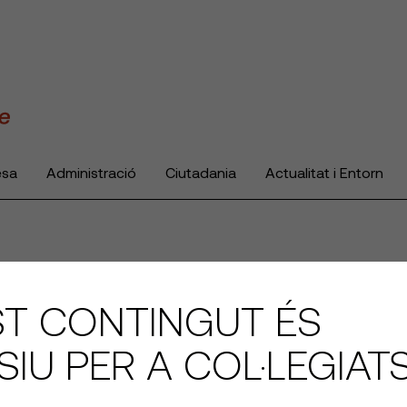
esa
Administració
Ciutadania
Actualitat i Entorn
T CONTINGUT ÉS
SIU PER A COL·LEGIAT