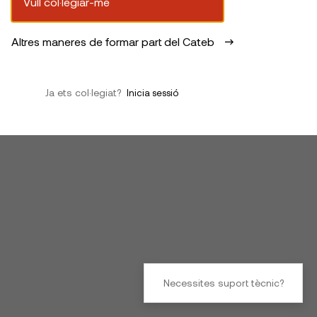
Vull col·legiar-me
Altres maneres de formar part del Cateb
Ja ets col·legiat?
Inicia sessió
Necessites suport tècnic?