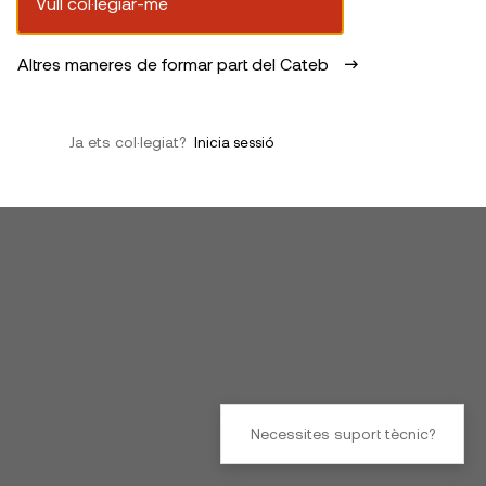
Vull col·legiar-me
Altres maneres de formar part del Cateb
Ja ets col·legiat?
Inicia sessió
Necessites suport tècnic?