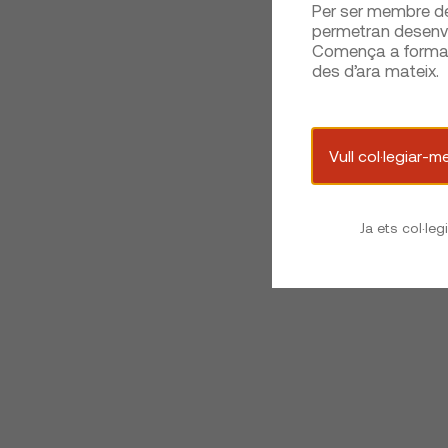
Per ser membre del
permetran desenvo
Comença a formar 
des d’ara mateix.
Vull col·legiar-m
Ja ets col·leg