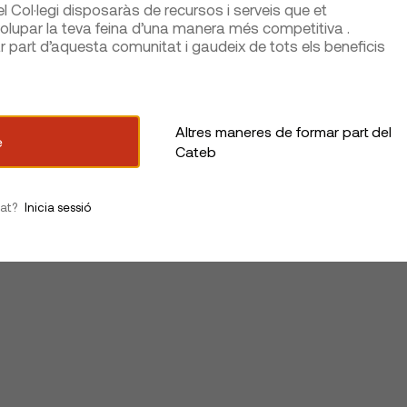
 Col·legi disposaràs de recursos i serveis que et
lupar la teva feina d’una manera més competitiva .
part d’aquesta comunitat i gaudeix de tots els beneficis
Altres maneres de formar part del
e
Cateb
iat?
Inicia sessió