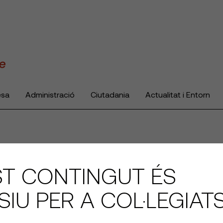
esa
Administració
Ciutadania
Actualitat i Entorn
T CONTINGUT ÉS
SIU PER A COL·LEGIAT