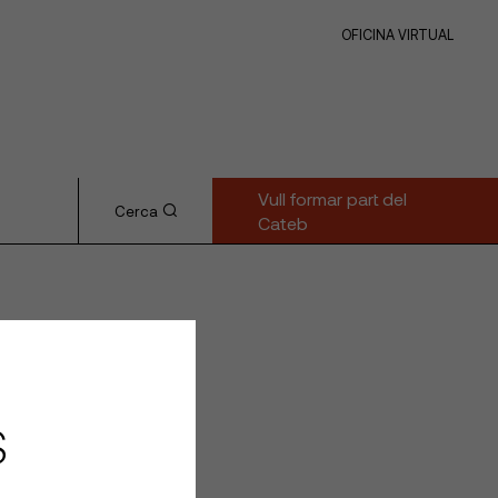
OFICINA VIRTUAL
Vull formar part del
Cerca
Cateb
S