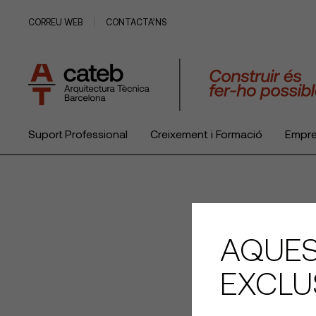
CORREU WEB
CONTACTA’NS
Suport Professional
Creixement i Formació
Empr
El Col·legi
AQUES
EXCLU