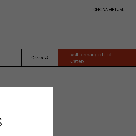
OFICINA VIRTUAL
Vull formar part del
Cerca
Cateb
S