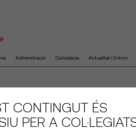
esa
Administració
Ciutadania
Actualitat i Entorn
T CONTINGUT ÉS
SIU PER A COL·LEGIAT