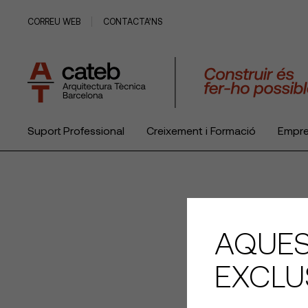
CORREU WEB
CONTACTA’NS
Suport Professional
Creixement i Formació
Empr
El Col·legi
AQUES
EXCLU