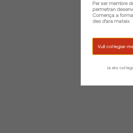
Per ser membre del
permetran desenvo
Comença a formar 
des d’ara mateix.
Vull col·legiar-m
Ja ets col·leg