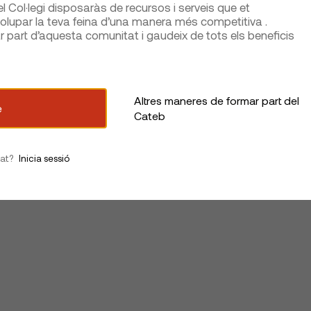
 Col·legi disposaràs de recursos i serveis que et
lupar la teva feina d’una manera més competitiva .
part d’aquesta comunitat i gaudeix de tots els beneficis
Altres maneres de formar part del
e
Cateb
iat?
Inicia sessió