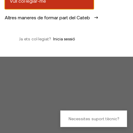
Vull col·legiar-me
Altres maneres de formar part del Cateb
Ja ets col·legiat?
Inicia sessió
Necessites suport tècnic?