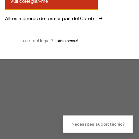
Vull col·legiar-me
Altres maneres de formar part del Cateb
Ja ets col·legiat?
Inicia sessió
Necessites suport tècnic?