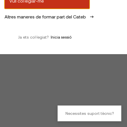
Vull col·legiar-me
Altres maneres de formar part del Cateb
Ja ets col·legiat?
Inicia sessió
Necessites suport tècnic?