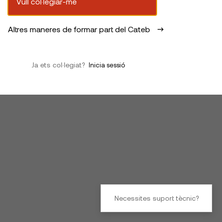
Vull col·legiar-me
Altres maneres de formar part del Cateb
Ja ets col·legiat?
Inicia sessió
Necessites suport tècnic?