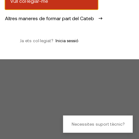
Vull col·legiar-me
Altres maneres de formar part del Cateb
Ja ets col·legiat?
Inicia sessió
Necessites suport tècnic?