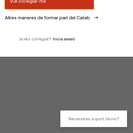
Vull col·legiar-me
Altres maneres de formar part del Cateb
Ja ets col·legiat?
Inicia sessió
Necessites suport tècnic?