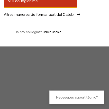
Vull col·legiar-me
Altres maneres de formar part del Cateb
Ja ets col·legiat?
Inicia sessió
Necessites suport tècnic?