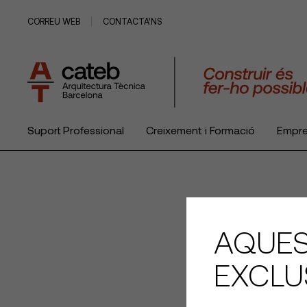
CORREU WEB
CONTACTA’NS
Suport Professional
Creixement i Formació
Empr
El Col·legi
AQUES
EXCLU