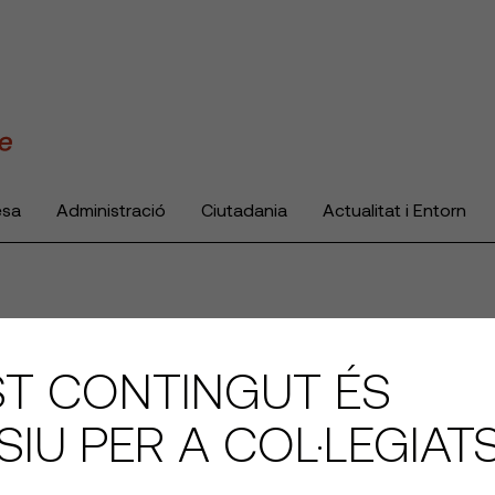
esa
Administració
Ciutadania
Actualitat i Entorn
T CONTINGUT ÉS
SIU PER A COL·LEGIAT