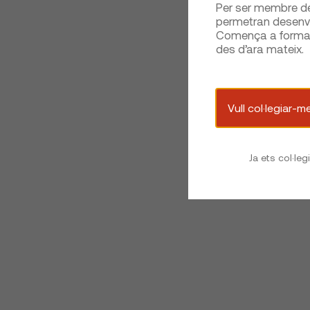
Per ser membre del
permetran desenvo
Comença a formar 
des d’ara mateix.
Vull col·legiar-m
Ja ets col·leg