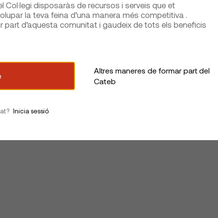
 Col·legi disposaràs de recursos i serveis que et
lupar la teva feina d’una manera més competitiva .
part d’aquesta comunitat i gaudeix de tots els beneficis
Altres maneres de formar part del
e
Cateb
iat?
Inicia sessió