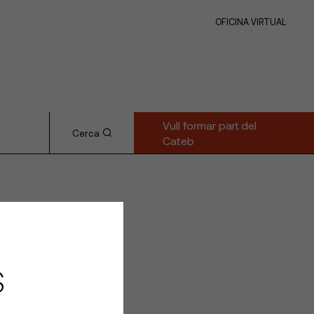
OFICINA VIRTUAL
Vull formar part del
Cerca
Cateb
S