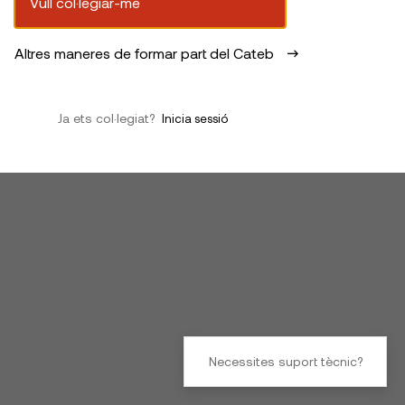
Vull col·legiar-me
Altres maneres de formar part del Cateb
Ja ets col·legiat?
Inicia sessió
Necessites suport tècnic?