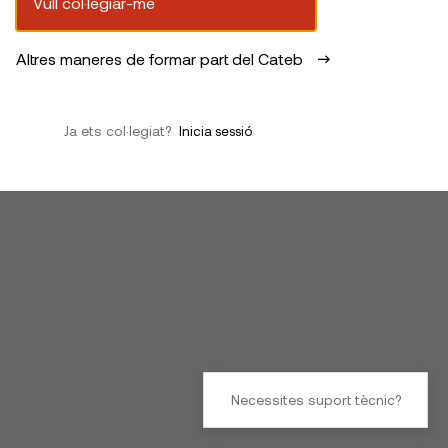
Vull col·legiar-me
Altres maneres de formar part del Cateb
Ja ets col·legiat?
Inicia sessió
Necessites suport tècnic?