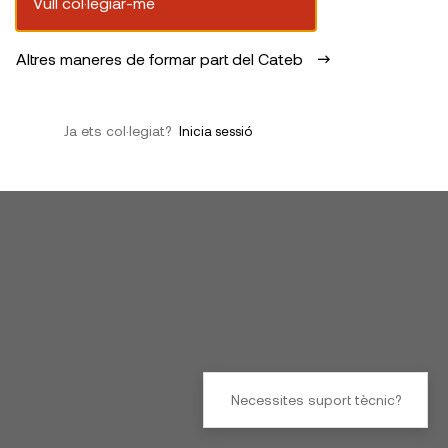
Vull col·legiar-me
Altres maneres de formar part del Cateb
Ja ets col·legiat?
Inicia sessió
Necessites suport tècnic?