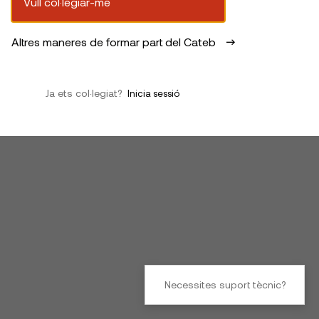
Vull col·legiar-me
Altres maneres de formar part del Cateb
Ja ets col·legiat?
Inicia sessió
Necessites suport tècnic?