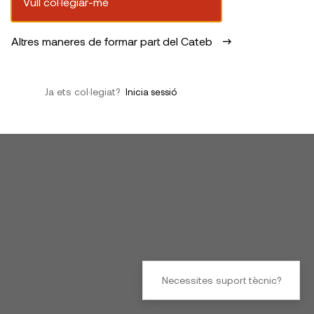
Vull col·legiar-me
Altres maneres de formar part del Cateb
Ja ets col·legiat?
Inicia sessió
Necessites suport tècnic?