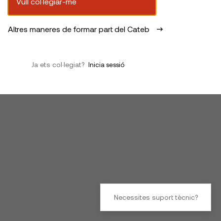
Vull col·legiar-me
Altres maneres de formar part del Cateb
Ja ets col·legiat?
Inicia sessió
Necessites suport tècnic?