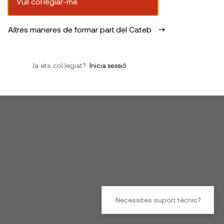
Vull col·legiar-me
Altres maneres de formar part del Cateb
Ja ets col·legiat?
Inicia sessió
Necessites suport tècnic?