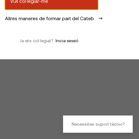
Vull col·legiar-me
Altres maneres de formar part del Cateb
Ja ets col·legiat?
Inicia sessió
Necessites suport tècnic?