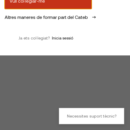
Vull col·legiar-me
Altres maneres de formar part del Cateb
Ja ets col·legiat?
Inicia sessió
Necessites suport tècnic?