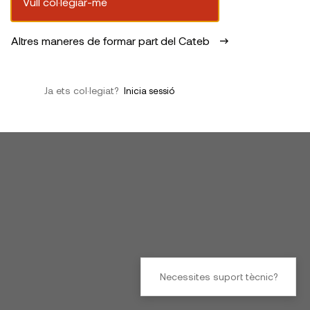
Vull col·legiar-me
Altres maneres de formar part del Cateb
Ja ets col·legiat?
Inicia sessió
Necessites suport tècnic?