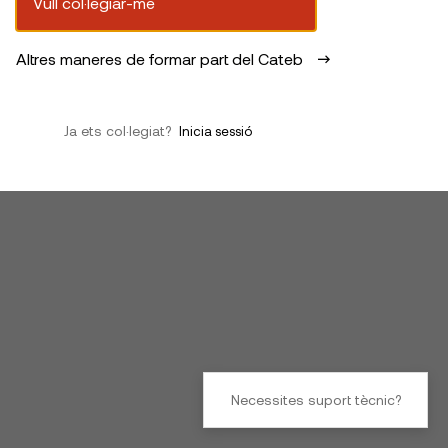
Vull col·legiar-me
Altres maneres de formar part del Cateb
Ja ets col·legiat?
Inicia sessió
Necessites suport tècnic?